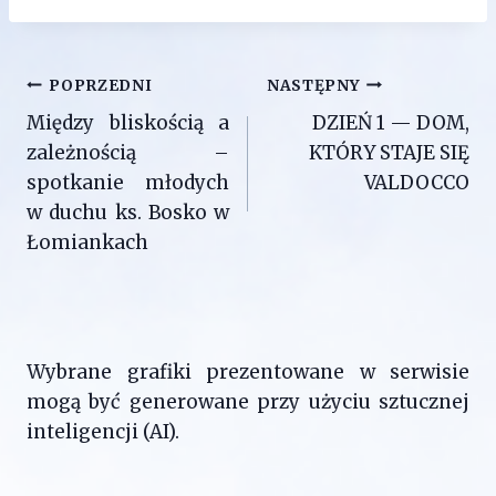
Nawigacja
POPRZEDNI
NASTĘPNY
Między bliskością a
DZIEŃ 1 — DOM,
wpisu
zależnością –
KTÓRY STAJE SIĘ
spotkanie młodych
VALDOCCO
w duchu ks. Bosko w
Łomiankach
Wybrane grafiki prezentowane w serwisie
mogą być generowane przy użyciu sztucznej
inteligencji (AI).